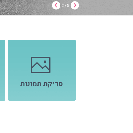
2
/
5