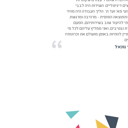
 חברה שתמיר עבורם שקופיות
ם דיגיטליים. השירות היה לבבי
עידכ
ליום
עי מא' ועד ת'. הליך העבודה היה מהיר
ממלי
מקצו
 והתוצאה הסופית - מרהיבה ומרגשת.
נפלא
נוע
תי להיעזר שוב בשירותיהם, הפעם
לחזו
 נגטיבים, ואני ממליץ עליהם לכל מי
משוב 
יין להחיות באופן מושלם את זכרונותיו
טל 
ם.
 גונאל