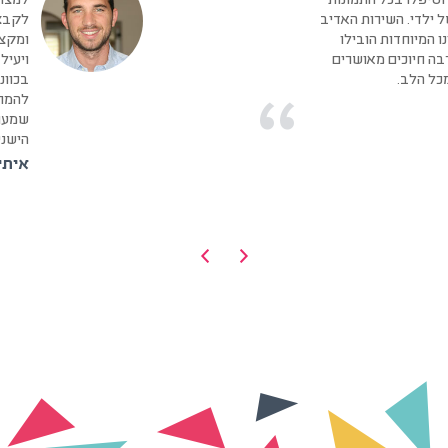
 וטיפלו בכל התמונות
למצוא
 ילדי. השירות האדיב
לקבצי
ו המיוחדות הובילו
ומקצו
בה חיוכים מאושרים
ויעיל
כל הלב.
בכוונ
להמרת
שמעונ
הישני
איתי