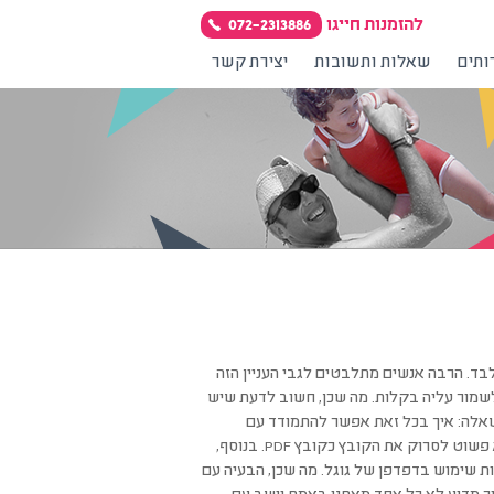
להזמנות חייגו
072-2313886
תים
שאלות ותשובות
יצירת קשר
מונה לPDF, כאי שתדעו שאתם לא לבד. הרבה אנשים מתלבטים לגבי העניין הזה
ה לכך ברורה: אם נמיר את התמונה לPDF, ניתן יהיה לשמור עליה בקלות. מה שכן, חשוב לדעת שיש
שאלה: איך בכל זאת אפשר להתמודד עם
האתגר הזה וכיצד נעשה זאת בדרך הכי טובה שאפשר? אחת מהאופציות היא פשוט לסרוק את הקובץ כקובץ PDF. בנוסף,
ת שימוש בדפדפן של גוגל. מה שכן, הבעיה עם