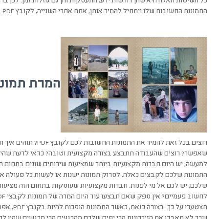
כל השיטות האלה היא שהן דורשות ידע, התעסקות והן גם גוזלות זמן. לכן ב
התמונות החשובות שלו ויתחיל להמיר אותן, אחת אחרי השנייה, לקובץ PDF.
המרת תמונה ל PDF אל מי
רוצים בכל זאת להמיר את התמ
שאפשר? רוצים שהעבודה תתבצע בצורה מקצועית וטובה? כדאי לדעת שהיום
למעשה, יש היום חברות מקצועיות ביותר שמציעות שירותים שונים בתחום הצ
התמונות שלכם לקבצים כאלה, לסרוק תמונות ישנות או לעשות כל פעולה א
שלכם, יש לכם אל מי לפנות. חברות מקצועיות שעוסקות בתחום הזה מציעות 
תצטערו על כ
שכך לא תאבדו את הזיכרונות הכי יפים שלכם מהרגעים הכי מרגשים שהיו לכ