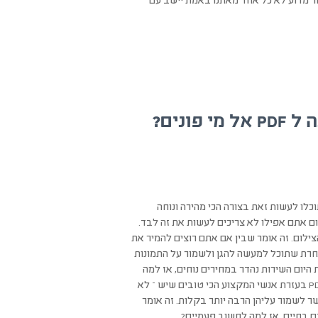
רור מדוע לא כל אחד מאתנו באמת יישב עם
 פונים?
ונות החשובות לכם לקובץ PDF? תוהים איך תוכלו לעשות זאת בצורה הכי מהירה ונוחה
 אתם אפילו לא צריכים לעשות את זה לבד.
ילום. זה אומר שבין אם אתם רוצים להמיר את
חרת שתוכל למעשה להגן ולשמור על התמונות
היום השירות נהדר במחירים נוחים, אז למה
לחשוב פעמיים? אין ספק שאם תבצעו עוד היום המרה של תמונות לקבצי PDF בעזרת אנשי המקצוע הכי טובים שיש – לא
ך. בצורה כזאת, כאשר התמונות הופכות להיות בקובץ PDF, אפשר לשמור עליהן הרבה יותר בקלות. זה אומר
ם בחיים, אז למה לחשוב פעמיים?