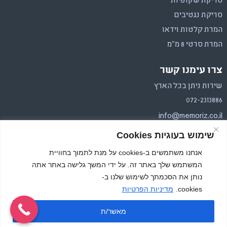
סריקת שקופיות
סריקת נגטיבים
המרת קלטות וידאו
המרת סרטי 8 מ"מ
צרו עימנו קשר
שירות ניתן בכל הארץ
072-2313886
info@memoriz.co.il
שימוש בעוגיות Cookies
איסוף והחזרה בכל הארץ.
משלוחים בפריסה ארצית
אנחנו משתמשים ב-cookies על מנת לתמוך בחוויית
המשתמש שלך באתר זה. על ידי המשך גלישה באתר אתה
נותן את הסכמתך לשימוש שלנו ב-
cookies.
מדיניות הפרטיות
מאשר/ת
כל הזכויות שמורות, זיכרון צילומי 2026
Website by RadiclFox