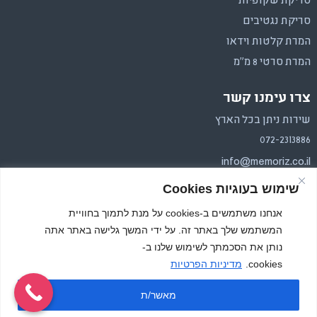
סריקת שקופיות
סריקת נגטיבים
המרת קלטות וידאו
המרת סרטי 8 מ"מ
צרו עימנו קשר
שירות ניתן בכל הארץ
072-2313886
info@memoriz.co.il
שימוש בעוגיות Cookies
איסוף והחזרה בכל הארץ.
משלוחים בפריסה ארצית
אנחנו משתמשים ב-cookies על מנת לתמוך בחוויית
המשתמש שלך באתר זה. על ידי המשך גלישה באתר אתה
נותן את הסכמתך לשימוש שלנו ב-
cookies.
מדיניות הפרטיות
מאשר/ת
כל הזכויות שמורות, זיכרון צילומי 2026
Website by RadiclFox