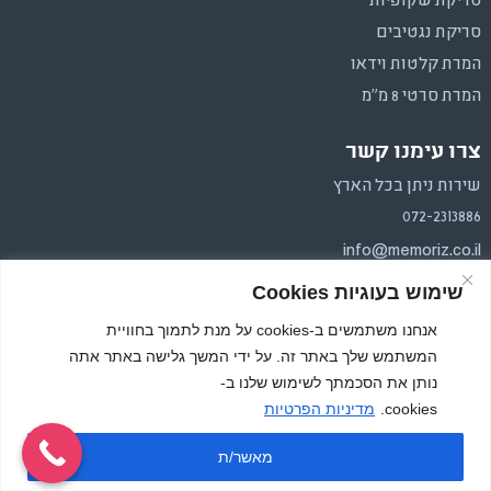
סריקת שקופיות
סריקת נגטיבים
המרת קלטות וידאו
המרת סרטי 8 מ"מ
צרו עימנו קשר
שירות ניתן בכל הארץ
072-2313886
info@memoriz.co.il
שימוש בעוגיות Cookies
איסוף והחזרה בכל הארץ.
משלוחים בפריסה ארצית
אנחנו משתמשים ב-cookies על מנת לתמוך בחוויית
המשתמש שלך באתר זה. על ידי המשך גלישה באתר אתה
נותן את הסכמתך לשימוש שלנו ב-
cookies.
מדיניות הפרטיות
מאשר/ת
כל הזכויות שמורות, זיכרון צילומי 2026
Website by RadiclFox