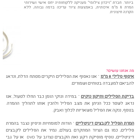
ביותר. חברת "זיכרון צילומי" מעניקה ללקוחותיה יחס אישי ושירותי
המרת 8 מ"מ איכותית, באמצעות ציוד עריכה ברמה גבוהה, ללא
הקרנה חיצונית.
מה אנחנו עושים?
איסוף סלילי 8 מ"מ
–
אנו נאסוף את הסלילים היקרים מפתח הדלת, ונדאג
להביאם למעבדה בטוחים ושמורים.
בדיקת הסלילים ותיקון נזקים
–
במידה ונזקי הזמן כבר החלו לפעול, אנו
נדאג לשפר ככל הניתן את מצב הסליל ולהכין אותו לתהליך ההמרה.
בנוסף, ננקה את הסליל משאריות לכלוך ואבק.
המרת הסליל לקבצים דיגיטליים
–
הודות למומחיות וניסיון נצבר בהמרת
סלילים, כמו גם הציוד המתקדם בעולם, נמיר את הסלילים לקבצים
דיגיטליים, נוסיף מוסיקת רקע ואת הקבצים נצרוב על DVD או על גבי