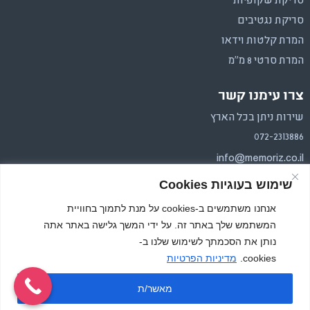
סריקת שקופיות
סריקת נגטיבים
המרת קלטות וידאו
המרת סרטי 8 מ"מ
צרו עימנו קשר
שירות ניתן בכל הארץ
072-2313886
info@memoriz.co.il
שימוש בעוגיות Cookies
איסוף והחזרה בכל הארץ.
משלוחים בפריסה ארצית
אנחנו משתמשים ב-cookies על מנת לתמוך בחוויית
המשתמש שלך באתר זה. על ידי המשך גלישה באתר אתה
נותן את הסכמתך לשימוש שלנו ב-
cookies.
מדיניות הפרטיות
מאשר/ת
כל הזכויות שמורות, זיכרון צילומי 2026
Website by RadiclFox