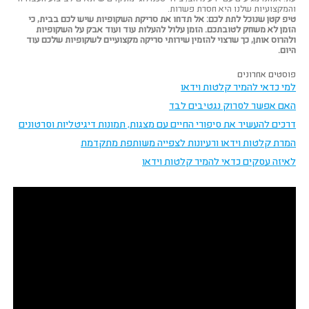
והמקצועיות שלנו היא חסרת פשרות.
טיפ קטן שנוכל לתת לכם: אל תדחו את סריקת השקופיות שיש לכם בבית, כי
הזמן לא משחק לטובתכם. הזמן עלול להעלות עוד ועוד אבק על השקופיות
ולהרוס אותן, כך שרצוי להזמין שירותי סריקה מקצועיים לשקופיות שלכם עוד
היום.
פוסטים אחרונים
למי כדאי להמיר קלטות וידאו
האם אפשר לסרוק נגטיבים לבד
דרכים להעשיר את סיפורי החיים עם מצגות, תמונות דיגיטליות וסרטונים
המרת קלטות וידאו ורעיונות לצפייה משותפת מתקדמת
לאיזה עסקים כדאי להמיר קלטות וידאו