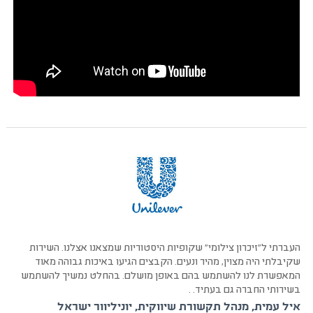
העברתי ל"זיכרון צילומי" שקופיות היסטוריות שמצאנו אצלנו. השירות
שקיבלתי היה מצוין, מהיר ונעים. הקבצים הגיעו באיכות גבוהה מאוד
המאפשרת לנו להשתמש בהם באופן מושלם. בהחלט נמשיך להשתמש
בשירותי החברה גם בעתיד. .
איל עמית, מנהל תקשורת שיווקית, יוניליוור ישראל