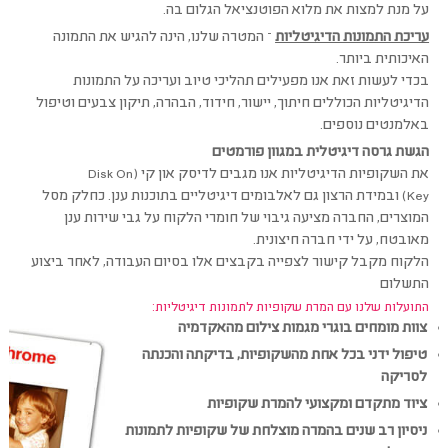
על מנת למצות את מלוא הפוטנציאל הגלום בה.
עריכת התמונות הדיגיטליות
–
המטרה שלנו, הינה להגיש את התמונה
האיכותית ביותר.
בכדי לעשות זאת אנו מפעילים תהליכי טיוב ועריכה על התמונות
הדיגיטליות הכוללים חיתוך, יישור, חידוד, הבהרה, תיקון צבעים וטיפול
באלמנטים נוספים.
הגשת גרסה דיגיטלית במגוון פורמטים
את השקופיות הדיגיטליות אנו מגבים לדיסק און קי (Disk On
Key) ובמידת הרצון גם לאלבומים דיגיטליים בתוכנות ענן. כחלק מסל
המוצרים, החברה מציעה גיבוי של חומרי הלקוח על גבי שירות ענן
מאובטח, על ידי חברה חיצונית.
הלקוח מקבל קישור לצפייה בקבצים אלו בסיום העבודה, לאחר ביצוע
התשלום
התועלות שלנו עם המרת שקופיות לתמונות דיגיטליות:
צוות מומחים בוגרי מגמות צילום מהאקדמיה
טיפול ידני בכל אחת מהשקופיות, בדיקתה והכנתה
לסריקה
ציוד מתקדם ומקצועי להמרת שקופיות
ניסיון רב שנים בהמרה מוצלחת של שקופיות לתמונות