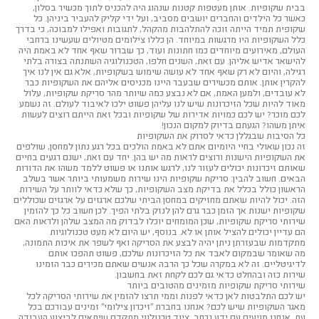
בבית שקופיות. אותן מעטפות קטנות שנהוג היה להכניס לתוך מכשיר בסלון,
כאשר כל הילדים והחברים יושבים מסביב, ועל ידי קליק להעביר ביניהן. כל
שקופית תמיד הייתה זוכה להתלהבות מהקהל, לתגובות ואפילו למבוכה, כי בדרך
כלל השקופיות היו מרגשות במיוחד. הן כללו צילומים מטיולים שעשינו ברחבי
העולם, מאירועים מיוחדים כמו חתונות ועוד, כך שברור שאף אחד לא באמת היה
להישאר אדיש אליהן. עם זאת, השנים חלפו, הטכנולוגיה השתנתה בצורה בלתי
רגילה, והיום לא רק שאף אחד לא עושה שימוש בשקופיות, אלא גם אין לנו איך
להקרין אותן. אותם מכשירים שבעבר היינו מכניסים אליהם את השקופיות כבר
לא עובדים, ולמען האמת, אם לא נבצע כמה שיותר מהר סריקת שקופיות, עלול
מאוד להיות שכל הזיכרונות שיש לנו עליהן פשוט ילכו לאיבוד לעולם. זה נשמע
לכם מוכר? יש לכם כמויות אדירות של שקופיות ובכל זאת הייתם רוצים לעשות
איתן משהו? הגעתם בדיוק למקום הנכון!
כל הסיבות שבגללן כדאי לסרוק את השקופיות
זה נכון שאולי בחיי היומיום אתם לא באמת הולכים בכל רגע נתון למחסן, שולפים
את השקופיות הישנות ורוצים לראות מה יש בהן. יחד עם זאת, ישנם רגעים בחיים
שאותם זיכרונות יכולים לעזור לנו, לרגש אותנו או פשוט ללמד משהו את הדורות
הבאים. חשוב להבין: סריקת שקופיות הינו שירות משמעותי ביותר אשר בשלב
הראשון כולל בכלל את בדיקת מצב השקופיות, כך שלא כדאי לוותר על השירות
הזה. יכול להיות שאתם מחזיקים במחסן הביתי שלכם ארגזים על ארגזים שכוללים
שקופיות ישנות אך הזמן כבר גרם להן לנזק בלתי הפיך. לכן חשוב כל כך להזמין
שירותי סריקת שקופיות, שכן המומחים יוכלו לבדוק מה המצב שלהן ולראות האם
הם עדיין יכולים להציל אותן או לא. בנוסף, יש היום לא מעט טכנולוגיות
מתקדמות שבעזרתן ניתן יהיה לבצע את הסריקה ואף לשפר את איכות התמונה,
מה שאומר שבמקום לאבד את כל הזיכרונות שלכם, פשוט תהפכו אותם
לדיגיטליים. זה לא במקרה שכל כך הרבה אנשים שאתם מכירים כבר הזמינו
שירות כזה ובהחלט כדאי גם לכם לקחת זאת בחשבון.
שירותי סריקת שקופיות מזמינים מהטובים ביותר
יש לכם התלבטות לאן כדאי לפנות וממי תרצו להזמין את שירותי הסריקה לכל
מאגר השקופיות שיש לכם? אנחנו בחברת "זיכרון צילומי" זמינים עבורכם בכל
עת. אנחנו מגיעים עם ידע נרחב, ציוד טכנולוגי מתקדם שיתאים לביצוע העבודה