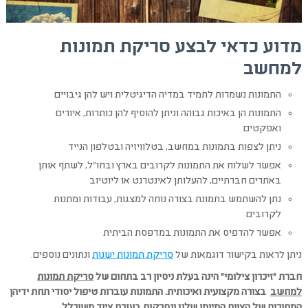
מדוע כדאי לבצע סריקת תמונות
למחשב
התמונות נשמרות לתמיד במדיה הדיגיטלית ויש להן גיבויים
התמונות הן באיכות גבוהה וניתן להוסיף להן כותרות, איורים
ואפקטים
ניתן לצפות בתמונות במחשב, בטלוויזיה ובטלפון הנייד
אפשר לשלוח את התמונות לקרובים בארץ ובחו"ל, לשתף אותן
באתרים חברתיים, להעלותן לאינטרנט או ליוטיוב
נתן להשתמש בתמונת בצורה נוחה למצגות, עבודות ומתנות
לקרובים
אפשר להדפיס את התמונות במדפסת הביתית
ניתן לראות בקישור דוגמאות של
סריקת תמונות ישנות
ונתונים נוספים.
חברת "זיכרון צילומי" הינה בעלת ניסיון רב בתחום של
סריקת תמונות
למחשב
בצורה מקצועית ואיכותית. התמונות עוברות טיפול יסודי תחת ידיהן
המסורות של הצוות המיומן שלנו ונסרקות בעזרת ציוד משוכלל.