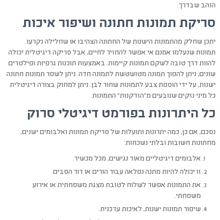
הזהב שבדרך.
סריקת תמונות חתונה ושיפור איכות
יתכן שחלק מהתמונות הישנות של החתונה הצהיבו או שחלילה נקרעו.
תמונות שנעלמו אמנם אי אפשר להחזיר לחיים, אבל סריקה דיגיטלית יכולה
להוות דרך טובה לשקם תמונות קיימות. באמצעות תוכנות גרפיות ופילטרים
שונים, ניתן להפוך תמונה מטושטשת לתמונה חדה. ניתן לשפר תמונות חתונה
ישנות, על ידי הוספת צבע לתמונות שחור לבן. ניתן למחוק בצורה דיגיטלית
כל מיני נזקים שנובעים מ"הזדקנות" התמונות.
כל היתרונות בפורמט דיגיטלי סרוק
נסכם, אם כן, כמה יתרונות ותועלות של סריקת תמונות ואלבומים ישנים,
מחתונות חשובות ובלתי נשכחות:
אלבומים דיגיטליים מאוד נגישים, מכל מכשיר.
זו יכולה להיות מתנה נפלאה עבור הורים או דור הסבים.
את התמונות אפשר לשלוח לטובת מצגת משפחתית או אירוע
משפחתי.
שיפור תמונות ישנות, לאיכות עדכנית.