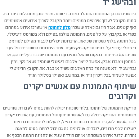
ובהישג יד
היו שנים שבהן החתונות התנהלו בצורה די שונה מכפי שהן מתנהלות כיום. היה
פחות מקובל לערוך אירועים המוניים ויותר מקובל לערוך אירועים אינטימיים
ואף קטנים. אבל היו גם כאלה ששכרו
מלון לחתונה
או שערכו אירוע במתחם
כפרי או בקיבוץ. על כל פנים, התמונות צולמו בפילם ולא בפורמט דיגיטלי.
בכל חתונה בלתי נשכחת שכזאת, הזיכרונות יכולים לעבור מפילם לפורמט
דיגיטלי עדכני על בסיס סריקה מקצועית. אחד היתרונות החשובים של צעד
שכזה הוא הזמינות. במקום שהאלבומים עם התמונות ישכבו בעליית הגג או
במחסן ויצברו אבק, אפשר לייצר אלבום דיגיטלי שתמיד נשאר נקי, זמין
ובהישג יד. לא משנה עד כמה האלבום עשיר או כבד, את הקובץ הדיגיטלי
אפשר לשמור בכל זיכרון נייד או במחשב ואפילו בסלולר הנייד.
שיתוף התמונות עם אנשים יקרים
וקרובים
סריקת התמונות של חתונה בלתי נשכחת יכולה להוות בסיס לעבודת שורשים
משפחתית. הסריקה יכולה גם לאפשר שיתוף של התמונות, עם אנשים יקרים
לכם. אפשר להעביר תמונות נבחרות במייל, להעלות לרשתות חברתיות,
לשלוח לבני הדודים, לנכדים או לנינים. זה גם יכול להיות בסיס למצגת
נהדרת, לרגל אירוע משפחתי או יום הולדת עגול או לחגיגת חתונת הכסף או