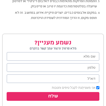
התמונות הסרוקות מתאימות כבסיס לאלבום דיגיטלי או לסרטון
שיועלה בפלטפורמות כדוגמת יו טיוב או פייסבוק.
במקום אלבומים כבדים, יוצרים תיקיית אירוע במחשב. זה לא
תופס מקום, זו הדרך המודרנית לשמירת הזיכרונות.
נשמע מעניין?
מלא פרטיך וניצור עמך קשר בהקדם
אני מעוניין/נת לקבל טיפים והטבות
שלח