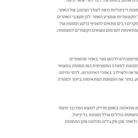
ם אותם, בסופו של דבר לא יישאר תיעוד.
נות דיגיטליות וזאת לצורך העיצוב של האתר.
כל הקטגוריות שמציע האתר. לכן מעצבי האתרים
מקרים רבים מתאים להוסיף כרקע תמונות של
 המתאימות לפרסום נושאים הקשורים למשפחה,
רסום היא לרכוש מנוי באחד מהאתרים
נכונות למטרה הספציפית כמו תמונות בנושאי
שראה ולשילוב באתרי האינטרנט, לדפי נחיתה
וע בוחר את התמונות המתאימות ביותר למטרה
 מתאימה באופן מדויק לנושא המדובר תיצור
תמונות כוללים שלל תמונות בדיגיטל,
ולאחר מכן מקבלים החלטה מהן התמונות