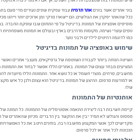
שיש תמונות רבות שמצטברות לאורך השנים, אך אם לא ממיינים ולא מקטלגי
בוני אתרים אשר בונים
אתר תדמית
עבור עסקית שונים נעזרים מדי פעם בתמו
ככל שהאתר יסקרן את הגולשים, הם יישארו פרקי זמן ארוכים יותר וייהנו מ
מוסיפים אופציות של תמונות בדיגיטל על פי התחום שבו עוסקת החברה. ב
נופים עוצרי נשימה, מקומות מרהיבים בארץ ובעולם או תמונות משפחתיות
כמו לדוגמה רהיטים לילדים ולבני נוער.
שימוש באופציה של תמונות בדיגיטל
השיטה הנוחה ביותר לעבודה השוטפת של גרפיקאים, מעצבי אתרים ואנשי פ
המציעים מבחר עצום של תמונות. באתרים הללו אפשר לבחור את התמונות ה
מחשבים, פרחים, מוצרי חשמל או כל נושא אחר. התמונות הללו מיועדות לה
או למודעות פרסום. ההיצע של תמונות בדיגיטל הוא עצום ולכן כל איש מקצ
שלו.
אותנטיות של התמונות
קיימת חשיבות רבה ליצירת התאמה אופטימלית של התמונות. כל תמונה שלא
פספוס והגולש לא תמיד יבין את ההקשר בין הדברים. מכיוון שהאתרים של ה
מקדישים לכך אנשי המקצוע מחשבה רבה, בוחנים היטב את כל האפשרויות 
הנכונות לכל אתר או לכל פרסום.