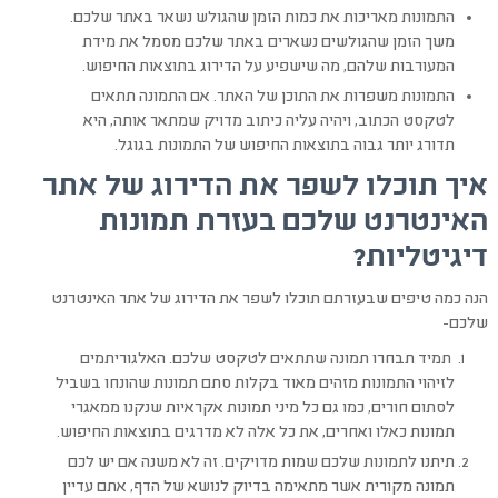
התמונות מאריכות את כמות הזמן שהגולש נשאר באתר שלכם.
משך הזמן שהגולשים נשארים באתר שלכם מסמל את מידת
המעורבות שלהם, מה שישפיע על הדירוג בתוצאות החיפוש.
התמונות משפרות את התוכן של האתר. אם התמונה תתאים
לטקסט הכתוב, ויהיה עליה כיתוב מדויק שמתאר אותה, היא
תדורג יותר גבוה בתוצאות החיפוש של התמונות בגוגל.
איך תוכלו לשפר את הדירוג של אתר
האינטרנט שלכם בעזרת תמונות
דיגיטליות?
הנה כמה טיפים שבעזרתם תוכלו לשפר את הדירוג של אתר האינטרנט
שלכם-
תמיד תבחרו תמונה שתתאים לטקסט שלכם. האלגוריתמים
לזיהוי התמונות מזהים מאוד בקלות סתם תמונות שהונחו בשביל
לסתום חורים, כמו גם כל מיני תמונות אקראיות שנקנו ממאגרי
תמונות כאלו ואחרים, את כל אלה לא מדרגים בתוצאות החיפוש.
תיתנו לתמונות שלכם שמות מדויקים. זה לא משנה אם יש לכם
תמונה מקורית אשר מתאימה בדיוק לנושא של הדף, אתם עדיין