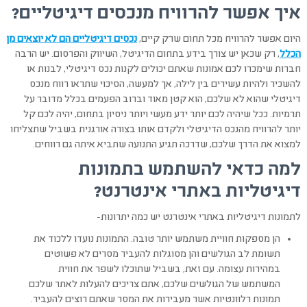
איך אפשר להרוויח מנכסים דיגיטליים?
היום אפשר להרוויח מכל תחום שרק קיים,
נכסים
דיגיטליים
הם
לא
יוצאים
מן
הכלל
, רק שכאן יש צורך בידע בתחום הדיגיטל, השיווק והפרסום. יש הרבה
חברות שימכרו לכם אמונות שאתם יכולים לקנות נכס דיגיטלי, לבנות או
להשכיר ולהיות עשירים בין לילה, אך למעשה, הסיכוי שתראו רווח מנכס
דיגיטלי שהוא לא שלכם, הוא קטן מאוד וברוב הפעמים בכלל מדובר על
תרמיות. ככל שיהיה לכם יותר ידע מעשי ויותר ניסיון בתחום, יהיה לכם קל
יותר להרוויח מהנכס הדיגיטלי ולקדם אותו בצורה אורגנית בשביל שתצליחו
למצוא את הדרך שלכם, שדרכה תגיע התנועה שתביא איתה גם רווחים.
למה כדאי להשתמש בתמונות
דיגיטליות באתרי אינטרנט?
לתמונות דיגיטליות באתרי אינטרנט יש כמה יתרונות-
הן מספקות חוויית משתמש יותר טובה. התמונות נועדו ללכוד את
תשומת לב הגולשים והן מסוגלות להעביר מסרים לא פשוטים
במהירות עצומה. עם זאת, בשביל שתוכלו לשפר את חווית
המשתמש של הגולשים שלכם, אתם צריכים להעלות לאתר שלכם
תמונות רלוונטיות אשר מעבירות את המסר שאתם רוצים להעביר.