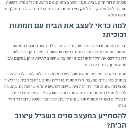
מכניסות רוח חיים בבית, סגנון ועיצוב מסוים. אם תרצו, תוכלו אפילו לעשות
מעין קולאז' על הקיר של מקבצי תמונות מזכוכית בכל מיני גדלים. מומלץ, זה
נראה נפלא.
למה כדאי לעצב את הבית עם תמונות
זכוכית?
תליית תמונות זכוכית בסלון או בחדר שינה יכולה ליצור תחושת חמימות
ונוחות. תמונות מתארות זיכרונות, רגעים או אנשים בחייכם. הן גם יכולות
להזכיר לכם את הילדות שלכם. וזו הסיבה שחשוב לתלות אותן במקום שבו
תראו אותן לעתים קרובות.
תמונות לא רק מציעות תחושה של עיצוב, אלא גם יכולות לעזור לכם להיזכר
בזמנים מאושרים מהעבר. תלו תמונות בגדלים שונים ברחבי הבית כדי ליצור
מצבי רוח שונים, וכדי לגרום לבית שלכם להרגיש יותר אישי ושלכם. במטבח
למשל, תתלו תמונות מזכוכית שמתרכזות בנושא של בישולים, תבלינים,
תבשילים ואפילו תמונות של שפים ידועים. ככה תצרו נושא שלם לכל חלל
בבית.
להסתייע במעצב פנים בשביל עיצוב
הבית?