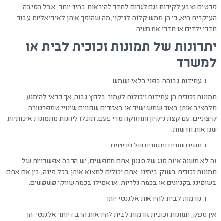
פרטים וצבע לקירות וגם לגרום לחדר להיראות בהיר יותר. אבל הסיבה
העיקרית היא, כי הן ממש קלות לניקוי, מה שהופך אותן לאידיאליות עבור
חדרי ילדים או חדרי אמבטיה.
יתרונות של תמונות זכוכית לבית או
למשרד
עמידות גבוהה בפני בלאי ושמש
תמונות זכוכית הן עמידות ויכולות לעמוד בלחץ גבוה, אך כדאי להימנע
מלהציב אותן באור שמש ישיר או באזורים שחווים שינויי טמפרטורה
קיצוניים. עם קצת ניקיון ותחזוקה מדי פעם, תוכלו ליהנות מתמונות איכותיות
שנראות חדשות.
סוגים שונים ומגוונים של פריטים
זה לא משנה איזה סוג של סגנון אתם מחפשים, יש הרבה אפשרויות של
תמונות זכוכית בשוק בימינו. אתם יכולים למצוא אותן בכל פינה, בין אם אתם
בשופינג בקניונים או בכמה גלריות, או אפילו בכמה שווקי פשפשים.
גורמות לבית להיראות אלגנטי יותר
אין ספק, תמונות זכוכית גורמות לבית להיראות הרבה יותר אלגנטי. הן