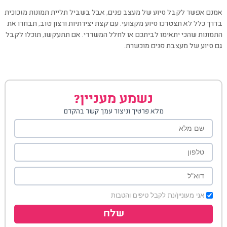
אמנם אפשר לקבל סיוע של מעצב פנים, אבל בשביל תליית תמונות מזכוכית
בדרך כלל לא תצטרכו סיוע מקצועי. עם קצת יצירתיות ורצון טוב, תבחרו את
התמונות שהכי יתאימו לביתכם או לחלל המשרדי. אם תתעקשו, תוכלו לקבל
גם סיוע של מעצבת פנים מוכשרת.
נשמע מעניין?
מלא פרטיך וניצור עמך קשר בהקדם
אני מעוניין/נת לקבל טיפים והטבות
שלח