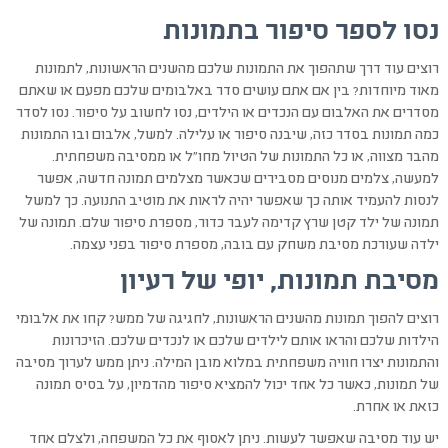
נסו לספר סיפור בתמונות
רוצים עוד דרך שתהפוך את התמונות שלכם מהשנים הראשונות, לתמונות
מאוד מיוחדות? בין אם אתם עושים סדר באלבומים שלכם מפעם או שאתם
מסדרים את האלבום עם הנכדים או הילדים, נסו לחשוב על סיפור. נסו לסדר
כמה תמונות בסדר כזה, שיבנה סיפור או עלילה. למשל, אלבום ובו התמונות
מהבר מצווה, או כל התמונות של הטיול מחו"ל או ממסיבה משפחתית.
למעשה, צלמים מנוסים מסבירים שכאשר מצלמים תמונה חדשה, אפשר
לנסות להעמיד אותה כך שאפשר יהיה לראות את מוטיב התנועה. כך למשל
תמונה של ילד קטן שרץ קדימה לעבר כדור, מספרת סיפור שלם. תמונה של
ילדה שעורכת מסיבת משחק עם בובה, מספרת סיפור בפני עצמה.
מסיבת תמונות, יופי של רעיון
רוצים להפוך תמונות מהשנים הראשונות, לחגיגה של ממש? קחו את אלבומי
הילדות שלכם והראו אותם לילדים שלכם או לנכדים שלכם. הזיכרונות
והתמונות יצרו חוויה משפחתית במלוא מובן המילה. ניתן ממש לערוך מסיבה
של תמונות, כאשר כל אחד יכול להמציא סיפור מהדמיון, על בסיס תמונה
כזאת או אחרת.
יש עוד מסיבה שאפשר לעשות. ניתן לאסוף את כל המשפחה, ולצלם אחד