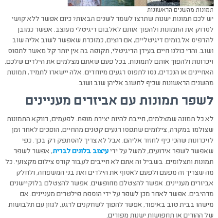
תמונות מהשנים הראשונות
יש לכם תמונות ישנות שתרצו לשמר לשנים הבאות? כיום אפשר ללא קושי
לסרוק את התמונות ולהפוך אותם לאלבום דיגיטלי מעוצב. אפשר כמובן
להדפיס אלבומים דיגיטליים, אם רוצים, כמזכרת שאפשר לשוב אליה שוב
ושוב. והרי כולנו חיים בעידן הדיגיטלי, תקופה בה אין יותר קל מאשר לתפוס
זיכרונות ולהפוך אותם לתמונות. בכל פעם שאתם מצלמים את הילדים שלכם,
האחיינים או הנכדים, נסו לתפוס רגעים מיוחדים. אלה יישארו לתמיד, תמונות
מהשנים הראשונות שכיף לחשוב אליהן שוב ושוב.
לשפר תמונות עם אביזרים מעניינים
לא כל תמונה שמצלמים, חייבת להיות יצירת מופת. לפעמים, דווקא התמונות
שצולמו במקרה, צילומים שתפסו רגעים קטנים מהחיים, הופכים לאחר זמן
לזיכרונות שהכי כיף לחזור אליהם. אבל לא צריך להסתפק רק בכך. כפי
שאפשר לשפר אירועים, למשל על ידי
עיצוב בלונים לברית
, אפשר לשפר
תמונות ותצלומים. בשביל זה אתם לא חייבים לעבור קורס צילום מקצועי. כל
מה שצריך זה מפעם ולפעם לאסוף את הילדים ואת בני המשפחה, ולחלק
אביזרים מעניינים. אפשר להצטלם מחופשים. אפשר להצטלם בלוקיישנים
מרהיבים. אפשר לאחר מכן לשפר על ידי הוספת פילטרים מעניינים. אם
מישהו בבית טוב באיפור, אפשר להפוך לשחקנים לרגע, לגוון עם תלבושות
של ההורים או תחפושות ישנות מפורים.