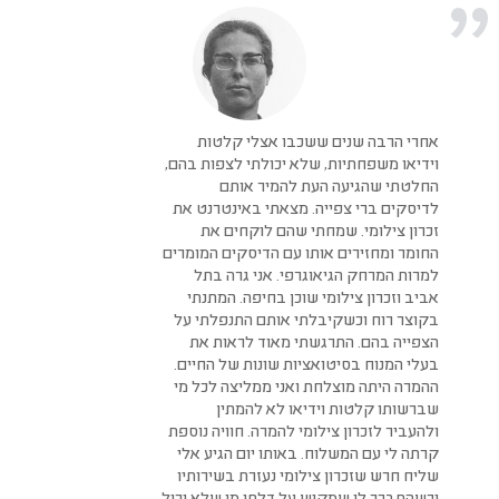
אחרי הרבה שנים ששכבו אצלי קלטות
וידיאו משפחתיות, שלא יכולתי לצפות בהם,
החלטתי שהגיעה העת להמיר אותם
לדיסקים ברי צפייה. מצאתי באינטרנט את
זכרון צילומי. שמחתי שהם לוקחים את
החומר ומחזירים אותו עם הדיסקים המומרים
למרות המרחק הגיאוגרפי. אני גרה בתל
אביב וזכרון צילומי שוכן בחיפה. המתנתי
בקוצר רוח וכשקיבלתי אותם התנפלתי על
הצפייה בהם. התרגשתי מאוד לראות את
בעלי המנוח בסיטואציות שונות של החיים.
ההמרה היתה מוצלחת ואני ממליצה לכל מי
שברשותו קלטות וידיאו לא להמתין
ולהעביר לזכרון צילומי להמרה. חוויה נוספת
קרתה לי עם המשלוח. באותו יום הגיע אלי
שליח חרש שזכרון צילומי נעזרת בשירותיו