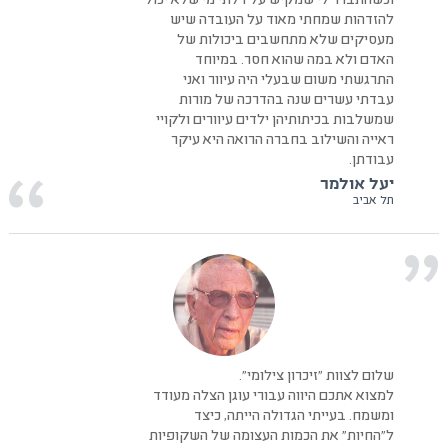
וכשהתברר לי שמקיש על דלתי מי שלא יכול
להזדהות שמחתי מאוד על העובדה שיש
מעסיקים שלא מתחשבים ביכולות של
האדם ולא במה שהוא חסר. במיוחד
התרגשתי משום שבעלי היה עיוור ואני
עבדתי עשרים שנה בהדרכה של מורות
שמשלבות בכיתותיהן ילדים עיוורים ולקויי
ראייה והשילוב בחברה הרואה היא עיקר
עבודתן.
יעל אולמר
תל אביב
שלום לצוות "זיכרון צילומי".
למצוא אתכם היווה עבורי עוגן הצלה מעודד
ומשמח. בעייתי הגדולה הייתה, כיצד
ל"החיות" את הכמות העצומה של השקופיות